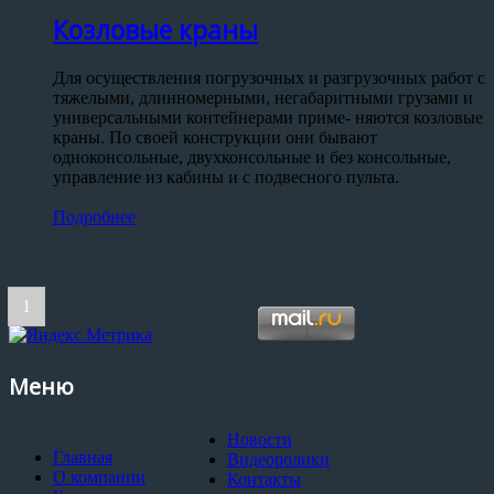
Козловые краны
Для осуществления погрузочных и разгрузочных работ с
тяжелыми, длинномерными, негабаритными грузами и
универсальными контейнерами приме- няются козловые
краны. По своей конструкции они бывают
одноконсольные, двухконсольные и без консольные,
управление из кабины и с подвесного пульта.
Подробнее
1
Меню
Новости
Главная
Видеоролики
О компании
Контакты